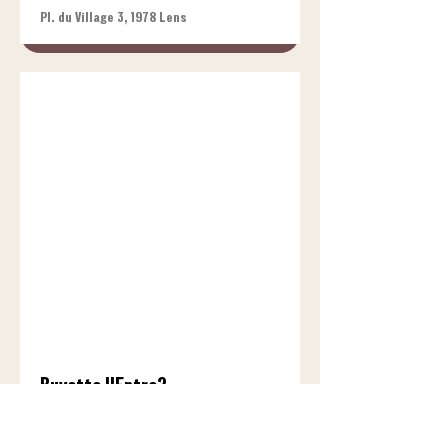
Pl. du Village 3, 1978 Lens
Buvette l'Entre2
Place Maurice-Zermatten, Rue des
Châteaux 53, 1950 Sion