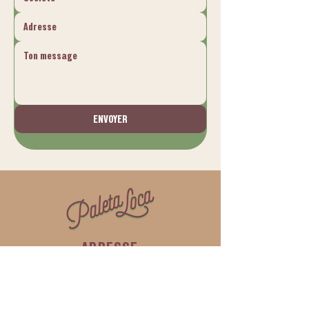
ENVOYER
ADRESSE
Paleta Loca Sàrl
Ch de l'Islettaz, bâtiment
C2, 1305 Penthalaz