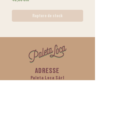
Rupture de stock
ADRESSE
Paleta Loca Sàrl
Ch de l'Islettaz, bâtiment
C2, 1305 Penthalaz
CONTACT
info@paletaloca.ch
Tel:
+41 76 212 12 97