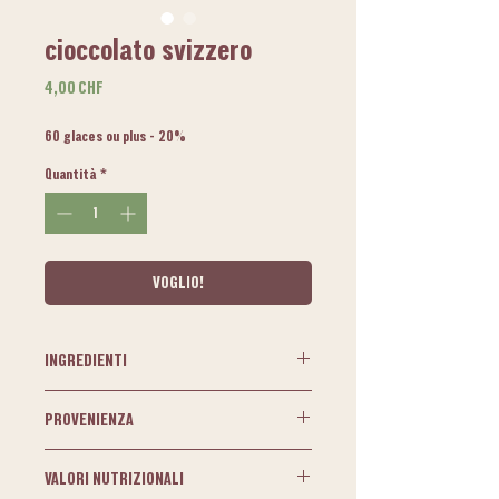
cioccolato svizzero
Prezzo
4,00 CHF
60 glaces ou plus - 20%
Quantità
*
VOGLIO!
INGREDIENTI
- Cioccolato biologico al 60%
PROVENIENZA
- Latte di cocco biologico
- Zucchero biologico
Origine del cioccolato:
- Acqua
VALORI NUTRIZIONALI
Felchlin - Svizzera