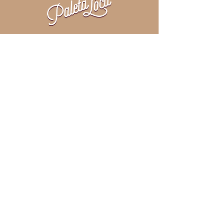
ADRESSE
Paleta Loca Sàrl
Moosäckerstrasse 74
8105 Regensdorf
KONTAKT
gruezi@paletaloca.ch
+41 78 305 56 53
©2022 @Paleta Loca